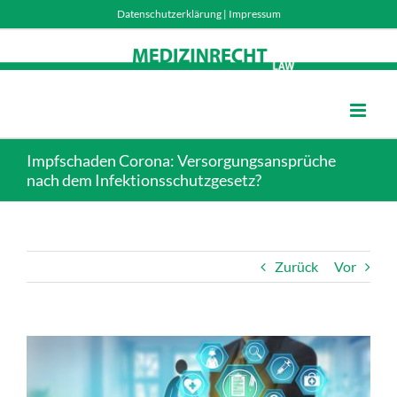
Skip
Datenschutzerklärung
|
Impressum
to
content
Impfschaden Corona: Versorgungsansprüche
nach dem Infektionsschutzgesetz?
Zurück
Vor
Zeige
grösseres
Bild