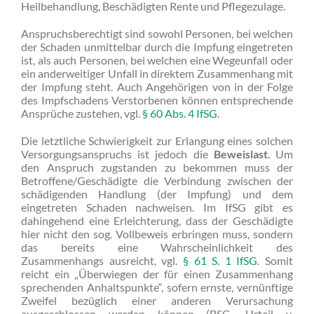
Heilbehandlung, Beschädigten Rente und Pflegezulage.
Anspruchsberechtigt sind sowohl Personen, bei welchen
der Schaden unmittelbar durch die Impfung eingetreten
ist, als auch Personen, bei welchen eine Wegeunfall oder
ein anderweitiger Unfall in direktem Zusammenhang mit
der Impfung steht. Auch Angehörigen von in der Folge
des Impfschadens Verstorbenen können entsprechende
Ansprüche zustehen, vgl.
§ 60 Abs. 4 IfSG
.
Die letztliche Schwierigkeit zur Erlangung eines solchen
Versorgungsanspruchs ist jedoch die
Beweislast
. Um
den Anspruch zugstanden zu bekommen muss der
Betroffene/Geschädigte die Verbindung zwischen der
schädigenden Handlung (der Impfung) und dem
eingetreten Schaden nachweisen. Im IfSG gibt es
dahingehend eine Erleichterung, dass der Geschädigte
hier nicht den sog. Vollbeweis erbringen muss, sondern
das bereits eine Wahrscheinlichkeit des
Zusammenhangs ausreicht, vgl.
§ 61 S. 1 IfSG
. Somit
reicht ein „Überwiegen der für einen Zusammenhang
sprechenden Anhaltspunkte“, sofern ernste, vernünftige
Zweifel bezüglich einer anderen Verursachung
ausgeschlossen werden können (BSG, Urteil v.