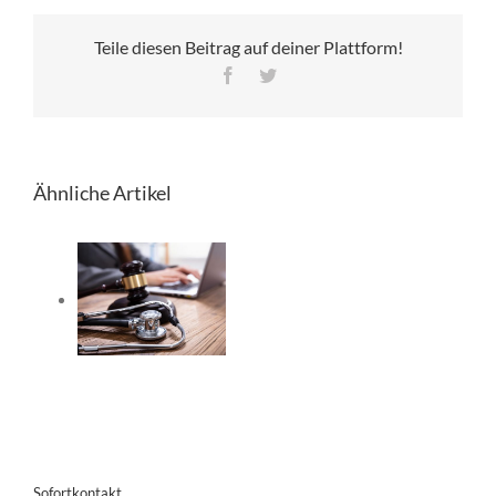
Teile diesen Beitrag auf deiner Plattform!
Facebook
Twitter
Ähnliche Artikel
rungspflicht
Arztes
ber
lungsalternativen
onische
tenakte:
ß gegen
ie
schutzgrundverordnung?
Sofortkontakt