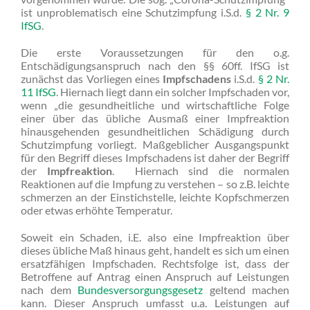
ist unproblematisch eine Schutzimpfung i.S.d.
§ 2 Nr. 9
IfSG
.
Die erste Voraussetzungen für den o.g.
Entschädigungsanspruch nach den §§ 60ff. IfSG ist
zunächst das Vorliegen eines
Impfschadens
i.S.d.
§ 2 Nr.
11 IfSG
. Hiernach liegt dann ein solcher Impfschaden vor,
wenn „die gesundheitliche und wirtschaftliche Folge
einer über das übliche Ausmaß einer Impfreaktion
hinausgehenden gesundheitlichen Schädigung durch
Schutzimpfung vorliegt. Maßgeblicher Ausgangspunkt
für den Begriff dieses Impfschadens ist daher der Begriff
der
Impfreaktion
. Hiernach sind die normalen
Reaktionen auf die Impfung zu verstehen – so z.B. leichte
schmerzen an der Einstichstelle, leichte Kopfschmerzen
oder etwas erhöhte Temperatur.
Soweit ein Schaden, i.E. also eine Impfreaktion über
dieses übliche Maß hinaus geht, handelt es sich um einen
ersatzfähigen Impfschaden. Rechtsfolge ist, dass der
Betroffene auf Antrag einen Anspruch auf Leistungen
nach dem
Bundesversorgungsgesetz
geltend machen
kann. Dieser Anspruch umfasst u.a. Leistungen auf