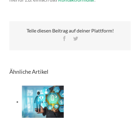
Teile diesen Beitrag auf deiner Plattform!
Facebook
Twitter
Ähnliche Artikel
chaden
ona:
rgungsansprüche
h dem
ionsschutzgesetz?
onische
tenakte: