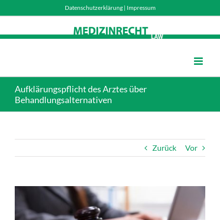
Skip
Datenschutzerklärung
|
Impressum
to
content
Aufklärungspflicht des Arztes über
Behandlungsalternativen
Zurück
Vor
Zeige
grösseres
Bild