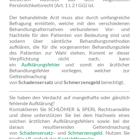
Persönlichkeitsrecht (Art. 1 I, 2 I GG) ist.
Der behandelnde Arzt muss also durch umfangreiche
Befragung ermitteln, welche mit den verschiedenen
Behandlungsalternativen verbundenen Vor- und
Nachteile für den Patienten von Bedeutung sind und
sodann über sämtliche Behandlungsmethoden
aufklären, die für die vorgenannten Behandlungsziele
des Patienten zur Wahl stehen. Kommt er dieser
Verpflichtung nicht nach, kann
ein
Aufklärungsfehler
und somit ein ärztlicher
Behandlungsfehler vorliegen, welcher zur
Geltendmachung
von
Schadensersatz
und
Schmerzensgeld
berechtigt.
Sie haben den Verdacht auf mangelhafte oder gänzlich
fehlende Aufklärung?
Kontaktieren Sie SCHLÖMER & SPERL Rechtsanwälte
und diese unterstützen Sie bei dem Nachweis eines
solchen ärztlichen Aufklärungsfehlers sowie bei der
daraus resultierenden Geltendmachung
von
Schadensersatz
– und
Schmerzensgeld
. Nutzen Sie
hierfür z.B. einfach das
Kontaktformular
.