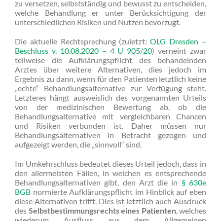
zu versetzen, selbstständig und bewusst zu entscheiden,
welche Behandlung er unter Berücksichtigung der
unterschiedlichen Risiken und Nutzen bevorzugt.
Die aktuelle Rechtsprechung (zuletzt:
OLG Dresden –
Beschluss v. 10.08.2020 – 4 U 905/20
) verneint zwar
teilweise die Aufklärungspflicht des behandelnden
Arztes über weitere Alternativen, dies jedoch im
Ergebnis zu dann, wenn für den Patienten letztlich keine
„echte“ Behandlungsalternative zur Verfügung steht.
Letzteres hängt ausweislich des vorgenannten Urteils
von der medizinischen Bewertung ab, ob die
Behandlungsalternative mit vergleichbaren Chancen
und Risiken verbunden ist. Daher müssen nur
Behandlungsalternativen in Betracht gezogen und
aufgezeigt werden, die „sinnvoll“ sind.
Im Umkehrschluss bedeutet dieses Urteil jedoch, dass in
den allermeisten Fällen, in welchen es entsprechende
Behandlungsalternativen gibt, den Arzt die in
§ 630e
BGB
normierte Aufklärungspflicht im Hinblick auf eben
diese Alternativen trifft. Dies ist letztlich auch Ausdruck
des
Selbstbestimmungsrechts eines Patienten
, welches
wiederum Ausfluss aus dem Allgemeinen