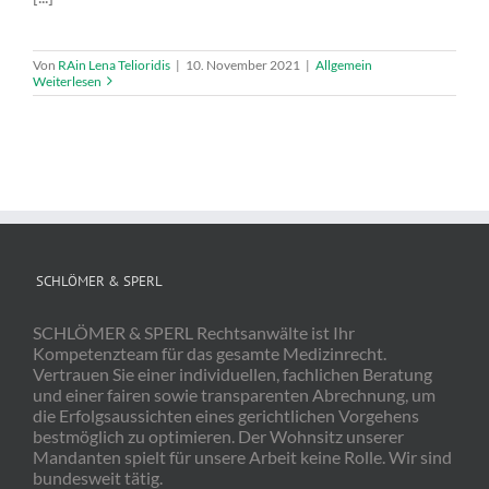
Von
RAin Lena Telioridis
|
10. November 2021
|
Allgemein
Weiterlesen
SCHLÖMER & SPERL
SCHLÖMER & SPERL Rechtsanwälte ist Ihr
Kompetenzteam für das gesamte Medizinrecht.
Vertrauen Sie einer individuellen, fachlichen Beratung
und einer fairen sowie transparenten Abrechnung, um
die Erfolgsaussichten eines gerichtlichen Vorgehens
bestmöglich zu optimieren. Der Wohnsitz unserer
Mandanten spielt für unsere Arbeit keine Rolle. Wir sind
bundesweit tätig.